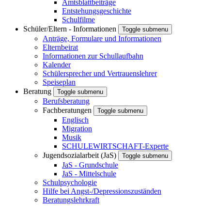
Amtsblattbeiträge
Entstehungsgeschichte
Schulfilme
Schüler/Eltern - Informationen
Toggle submenu
Anträge, Formulare und Informationen
Elternbeirat
Informationen zur Schullaufbahn
Kalender
Schülersprecher und Vertrauenslehrer
Speiseplan
Beratung
Toggle submenu
Berufsberatung
Fachberatungen
Toggle submenu
Englisch
Migration
Musik
SCHULEWIRTSCHAFT-Experte
Jugendsozialarbeit (JaS)
Toggle submenu
JaS - Grundschule
JaS - Mittelschule
Schulpsychologie
Hilfe bei Angst-/Depressionszuständen
Beratungslehrkraft