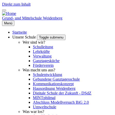
Direkt zum Inhalt
Grund- und Mittelschule Weidenberg
Menü
Startseite
Unsere Schule
Toggle submenu
Wer sind wir?
Schulleitung
Lehrkräfte
Verwaltung
Ganztagesküche
Förderverein
Was macht uns aus?
Schulentwicklung
Gebundene Ganztagesschule
Kommunikationskonzept
Hausordnung Weidenberg
Digitale Schule der Zukunft - DSdZ
MINTphilmal
Abschluss Modellversuch BiG 2.0
Umweltschule
Was war los?