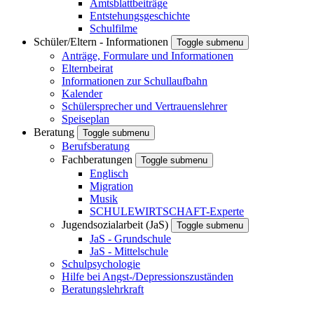
Amtsblattbeiträge
Entstehungsgeschichte
Schulfilme
Schüler/Eltern - Informationen
Toggle submenu
Anträge, Formulare und Informationen
Elternbeirat
Informationen zur Schullaufbahn
Kalender
Schülersprecher und Vertrauenslehrer
Speiseplan
Beratung
Toggle submenu
Berufsberatung
Fachberatungen
Toggle submenu
Englisch
Migration
Musik
SCHULEWIRTSCHAFT-Experte
Jugendsozialarbeit (JaS)
Toggle submenu
JaS - Grundschule
JaS - Mittelschule
Schulpsychologie
Hilfe bei Angst-/Depressionszuständen
Beratungslehrkraft